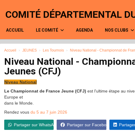
Panneau de gestion des cookies
COMITÉ DÉPARTEMENTAL DU
ACCUEIL
LE COMITÉ
AGENDA
NOS CLUBS
Accueil
JEUNES
Les Tournois
Niveau National - Championnat de Fra
Niveau National - Championna
Jeunes (CFJ)
Niveau National
Le Championnat de France Jeune (CFJ)
est l'ultime étape au niv
Europe et
dans le Monde.
Rendez vous
du 5 au 7 juin 2026
Partager sur WhatsApp
Partager sur Facebook
Partager