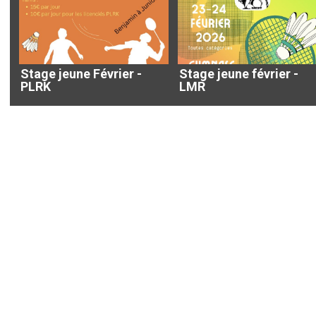
Stage jeune Février -
Stage jeune février -
PLRK
LMR