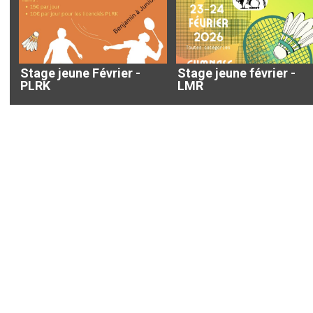
Stage jeune Février -
Stage jeune février -
PLRK
LMR