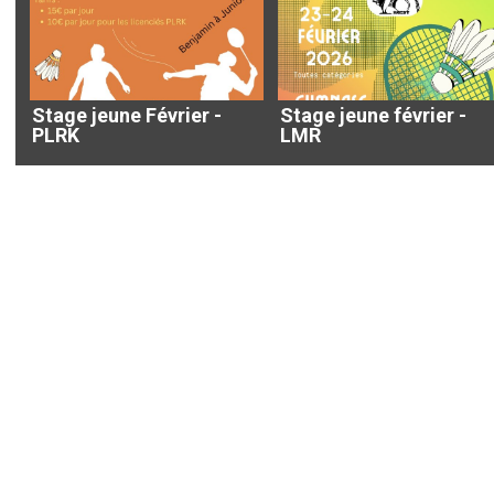
Stage jeune Février -
Stage jeune février -
PLRK
LMR