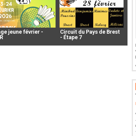
ge jeune février -
Circuit du Pays de Brest
R
- Étape 7