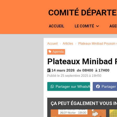
Panneau de gestion des cookies
COMITÉ DÉPARTE
ACCUEIL
LE COMITÉ
AGE
Accueil
Articles
Plateaux Minibad Poussin 
Agenda
Plateaux Minibad 
14 mars 2026 de 08H00 à 17H00
Publié le 25 septembre 2025 à 19H50
Partager sur WhatsApp
Partager
ÇA PEUT ÉGALEMENT VOUS IN